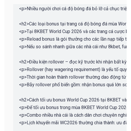
<p>Nhiều người chơi cá độ bóng đá bỏ lỡ cả chục triệu t
<h2>Các loại bonus tại trang cá độ bóng đá mùa World
<p>Tại 8KBET World Cup 2026 và các trang cá cược bóng 
<p>Reload bonus là gói thưởng cho các lần nạp tiếp the
<p>Nếu so sánh nhanh giữa các nhà cái như 8kbet, fun8
<h2>Điều kiện rollover – đọc kỹ trước khi nhận bất kỳ 
<p>Rollover (hay wagering requirement) là yếu tố quyết đị
<p>Thời gian hoàn thành rollover thường dao động từ 7–3
<p>Bẫy rollover phổ biến gồm: nhận bonus quá lớn so vớ
<h2>Cách tối ưu bonus World Cup 2026 tại 8KBET và cá
<p>Để tối ưu bonus trong mùa 8KBET World Cup 2026, hãy
<p>Combo nhiều nhà cái là cách dân chơi chuyên nghiệp
<p>Lịch khuyến mãi WC2026 thường chia thành: ưu đãi mở