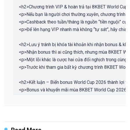
<h2>Chương trình VIP & hoàn trả tại 8KBET World Cup 
<p>Nếu bạn là người chơi thường xuyên, chương trình VIP
<p>Cashback theo tuần/tháng là nguồn “tiền nguội” cực q
<p>Để lên hạng VIP nhanh mà không “tự sát”, hãy chia v
<h2>Lưu ý tránh bị khóa tài khoản khi nhận bonus & kh
<p>Nhận bonus thì ai cũng thích, nhưng mùa 8KBET World
<p>Một lỗi khác là cược hai cửa đối nghịch trong cùng t
<p>Trước khi tham gia bất kỳ chương trình 8KBET World 
<h2>Kết luận – Biến bonus World Cup 2026 thành lợi thế