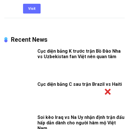
Visit
Recent News
Cục diện bảng K trước trận Bồ Đào Nha
vs Uzbekistan fan Việt nên quan tâm
Cục diện bảng C sau trận Brazil vs Haiti
Soi kèo Iraq vs Na Uy nhận định trận đấu
hấp dẫn dành cho người hâm mộ Việt
Nam